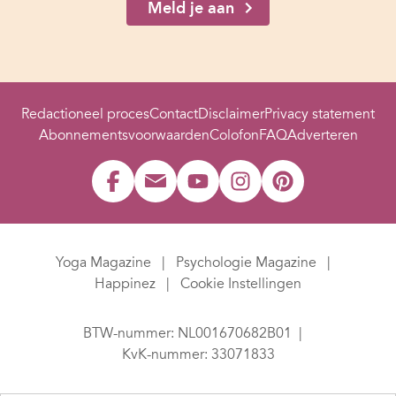
Meld je aan
Redactioneel proces
Contact
Disclaimer
Privacy statement
Abonnementsvoorwaarden
Colofon
FAQ
Adverteren
Yoga Magazine
Psychologie Magazine
Happinez
Cookie Instellingen
BTW-nummer: NL001670682B01
KvK-nummer: 33071833