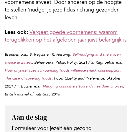
voornemens afweet. Door anderen op de hoogte
te stellen ‘nudge’ je jezelf dus richting gezonder
leven.
Lees ook:
Vergeet goede voornemens: waarom
terugblikken op het afgelopen jaar juist belangrijk is
Bronnen o.a.: S. Reijula en R. Hertwig,
Self-nudging and the citizen
choice architect
,
Behavioural Public Policy, 2021 / S. Raghoebar e.a.,
How physical cues surrounding foods influence snack consumption.
The case of covering foods
,
Food Quality and Preference, oktober
2021 / T. Bucher e.a.,
Nudging consumers towards healthier choices
,
British journal of nutrition, 2016
Aan de slag
Formuleer voor jezelf één gezond