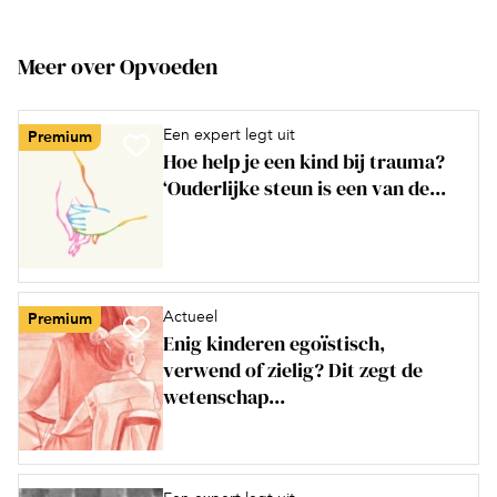
Meer over Opvoeden
Een expert legt uit
Premium
Hoe help je een kind bij trauma?
‘Ouderlijke steun is een van de...
Actueel
Premium
Enig kinderen egoïstisch,
verwend of zielig? Dit zegt de
wetenschap...