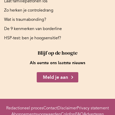
Laat familiepatronen los
Zo herken je controledrang
Wat is traumabonding?
De 9 kenmerken van borderline
HSP-test: ben je hoogsensitief?
Blijf op de hoogte
Als eerste ons laatste nieuws
Meld je aan
Redactioneel proces
Contact
Disclaimer
Privacy statement
Abonnementsvoorwaarden
Colofon
FAQ
Adverteren