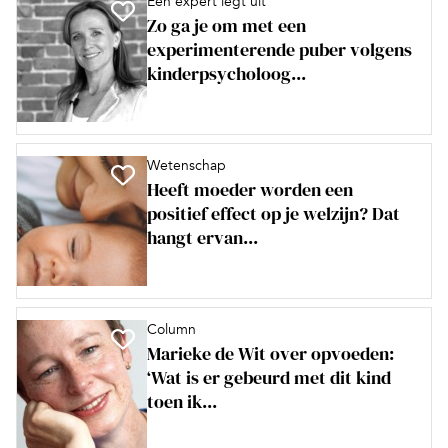
Een expert legt uit
Zo ga je om met een
experimenterende puber volgens
kinderpsycholoog...
Wetenschap
Heeft moeder worden een
positief effect op je welzijn? Dat
hangt ervan...
Column
Marieke de Wit over opvoeden:
‘Wat is er gebeurd met dit kind
toen ik...