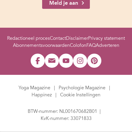
Meld je aan
Redactioneel proces
Contact
Disclaimer
Privacy statement
Abonnementsvoorwaarden
Colofon
FAQ
Adverteren
Yoga Magazine
Psychologie Magazine
Happinez
Cookie Instellingen
BTW-nummer: NL001670682B01
KvK-nummer: 33071833