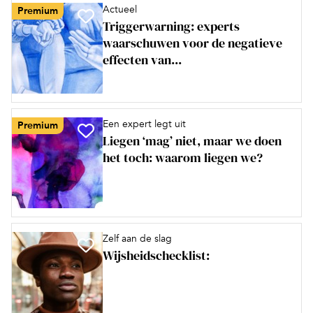
Actueel
Premium
Triggerwarning: experts
waarschuwen voor de negatieve
effecten van...
Een expert legt uit
Premium
Liegen ‘mag’ niet, maar we doen
het toch: waarom liegen we?
Zelf aan de slag
Wijsheidschecklist: