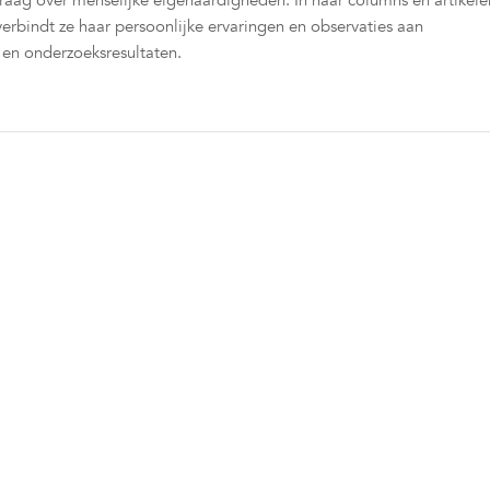
raag over menselijke eigenaardigheden. In haar columns en artikele
rbindt ze haar persoonlijke ervaringen en observaties aan
 en onderzoeksresultaten.