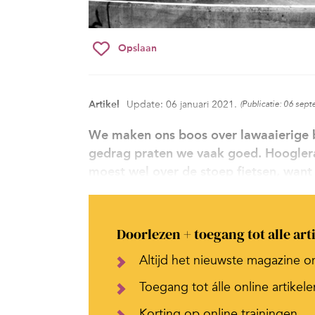
Opslaan
Artikel
Update: 06 januari 2021.
(Publicatie: 06 sep
We maken ons boos over lawaaierige b
gedrag praten we vaak goed. Hooglera
moest wel over de stoep fietsen, want 
Doorlezen + toegang tot alle art
Altijd het nieuwste magazine o
Toegang tot álle online artikele
Korting op online trainingen