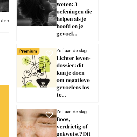
weten: 3
oefeningen die
helpen als je
nuten
hoofd en je
gevoel...
Zelf aan de slag
Premium
Lichter leven-
dossier: dit
kun je doen
om negatieve
gevoelens los
te...
Zelf aan de slag
Boos,
verdrietig of
gekwetst? Dit