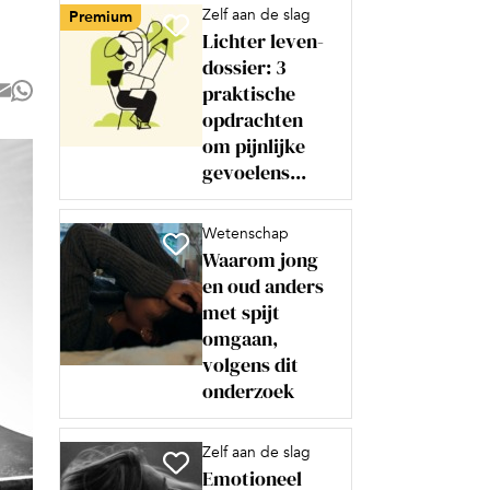
Zelf aan de slag
Premium
Lichter leven-
dossier: 3
praktische
opdrachten
om pijnlijke
gevoelens...
Wetenschap
Waarom jong
en oud anders
met spijt
omgaan,
volgens dit
onderzoek
Zelf aan de slag
Emotioneel