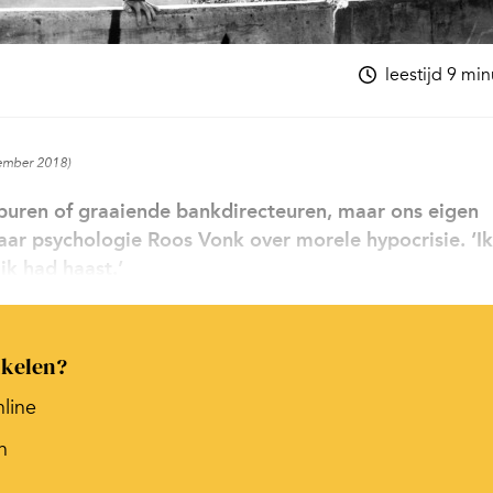
leestijd 9 mi
tember 2018)
uren of graaiende bankdirecteuren, maar ons eigen
ar psychologie Roos Vonk over morele hypocrisie. ‘Ik
ik had haast.’
ikelen?
nline
n