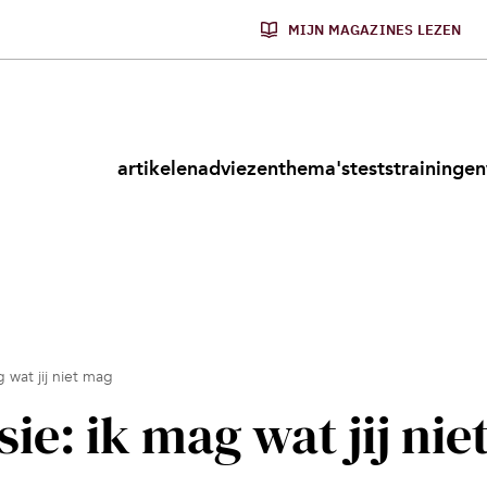
MIJN MAGAZINES LEZEN
artikelen
adviezen
thema's
tests
trainingen
 wat jij niet mag
ie: ik mag wat jij nie