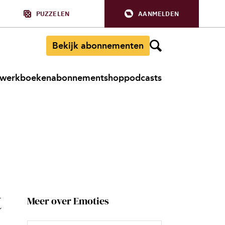
PUZZELEN
AANMELDEN
Bekijk abonnementen
werkboeken
abonnement
shop
podcasts
t
Meer over Emoties