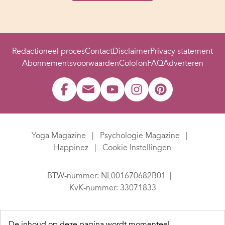
Redactioneel proces
Contact
Disclaimer
Privacy statement
Abonnementsvoorwaarden
Colofon
FAQ
Adverteren
Yoga Magazine
Psychologie Magazine
Happinez
Cookie Instellingen
BTW-nummer: NL001670682B01
KvK-nummer: 33071833
De inhoud op deze pagina wordt momenteel