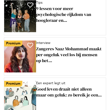
Tips
9 lessen voor meer
psychologische rijkdom van
hoogleraar en...
Interview
Premium
Zangeres Naaz Mohammad maakt
per ongeluk veel los bij mensen
op het...
Een expert legt uit
Premium
Goed leven draait niet alleen
maar om geluk: zo bereik je een...