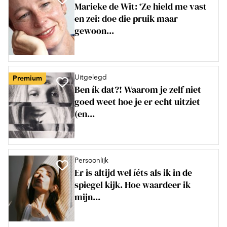
Marieke de Wit: ‘Ze hield me vast
en zei: doe die pruik maar
gewoon...
Uitgelegd
Premium
Ben ík dat?! Waarom je zelf niet
goed weet hoe je er echt uitziet
(en...
Persoonlijk
Er is altijd wel íéts als ik in de
spiegel kijk. Hoe waardeer ik
mijn...