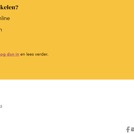
ikelen?
nline
n
Log dan in
en lees verder.
's