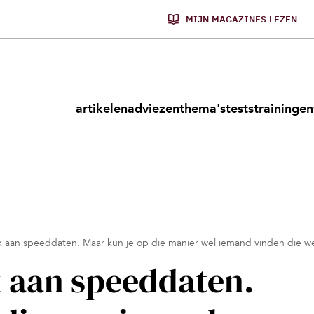
MIJN MAGAZINES LEZEN
artikelen
adviezen
thema's
tests
trainingen
k aan speeddaten. Maar kun je op die manier wel iemand vinden die werk
k aan speeddaten.