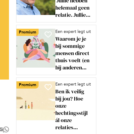
‘Jullie hebben
helemaal geen
relatie. Jullie...
Een expert legt uit
Premium
Waarom je je
bij sommige
mensen direct
thuis voelt (en
bij anderen...
Een expert legt uit
Premium
Ben ik veilig
bij jou? Hoe
onze
hechtingsstijl
ál onze
relaties...