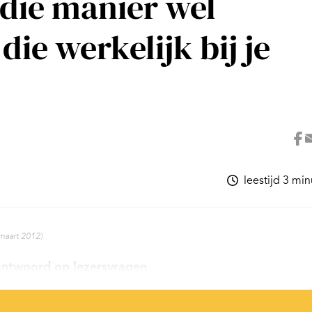
 die manier wel
ie werkelijk bij je
leestijd 3 mi
 maart 2012)
antwoord op lezersvragen