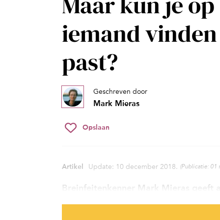
Maar kun je op
iemand vinden d
past?
Geschreven door
Mark Mieras
Opslaan
Artikel
Update: 10 december 2018.
(Publicatie: 01
Breinfeitenkenner Mark Mieras geeft 