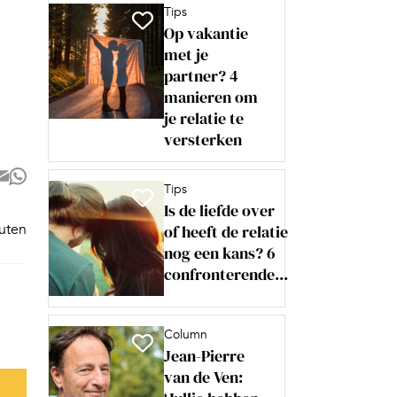
Tips
Op vakantie
met je
partner? 4
manieren om
je relatie te
versterken
Tips
Is de liefde over
nuten
of heeft de relatie
nog een kans? 6
confronterende...
Column
Jean-Pierre
van de Ven: