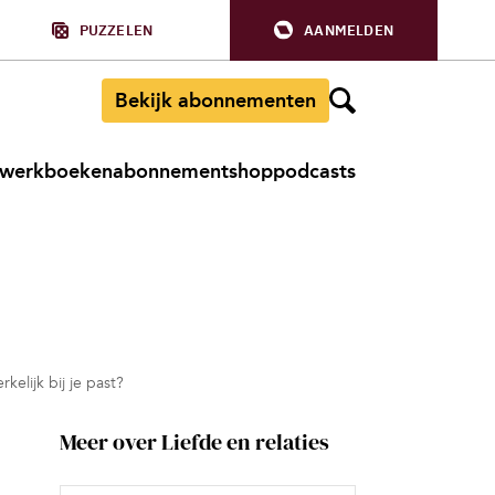
PUZZELEN
AANMELDEN
Bekijk abonnementen
werkboeken
abonnement
shop
podcasts
elijk bij je past?
Meer over Liefde en relaties