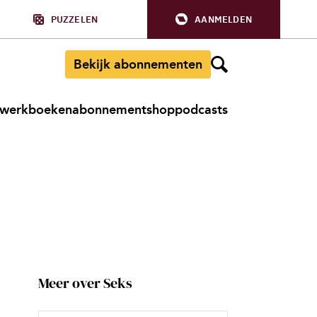
PUZZELEN
AANMELDEN
Bekijk abonnementen
werkboeken
abonnement
shop
podcasts
Meer over Seks