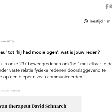
leestijd 1 m
bruari 2016)
u' tot 'hij had mooie ogen': wat is jouw reden?
 zijn onze 237 beweegredenen om ‘het’ met elkaar te d
nder vaste relatie fysieke redenen doorslaggevend te
tie op een dieper niveau communiceerden.
 van therapeut David Schnarch