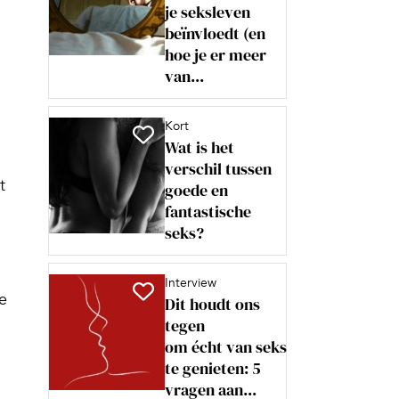
je seksleven
beïnvloedt (en
hoe je er meer
van...
Kort
Wat is het
verschil tussen
t
goede en
fantastische
seks?
Interview
e
Dit houdt ons
tegen
om écht van seks
te genieten: 5
vragen aan...