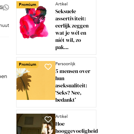
Artikel
Premium
Seksuele
assertiviteit:
eerlijk zeggen
inuut
wat je wél en
níét wil, zo
pak...
Persoonlijk
Premium
5 mensen over
oen
hun
aseksualiteit:
‘Seks? Nee,
bedankt’
Artikel
Hoe
hooggevoeligheid