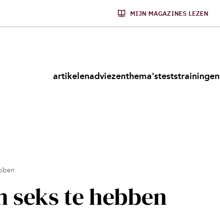
MIJN MAGAZINES LEZEN
artikelen
adviezen
thema's
tests
trainingen
ebben
 seks te hebben