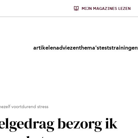
MIJN MAGAZINES LEZEN
artikelen
adviezen
thema's
tests
trainingen
mezelf voortdurend stress
elgedrag bezorg ik