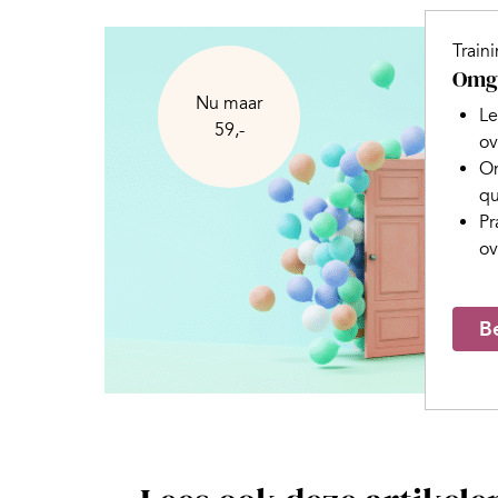
Train
Omga
Nu maar
Le
59,-
ov
On
qu
Pr
ov
Be