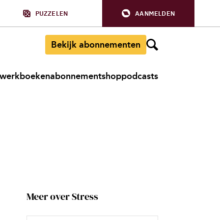
PUZZELEN
AANMELDEN
Bekijk abonnementen
werkboeken
abonnement
shop
podcasts
Meer over Stress