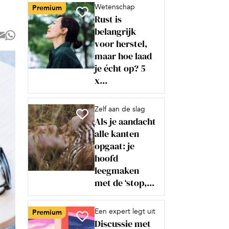
Wetenschap
Premium
Rust is
belangrijk
voor herstel,
maar hoe laad
je écht op? 5
x...
Zelf aan de slag
Als je aandacht
alle kanten
opgaat: je
hoofd
leegmaken
met de ‘stop,...
Een expert legt uit
Premium
Discussie met