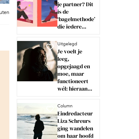
je partner? Dit
is de
nuten
‘bagelmethode’
die iedere...
Uitgelegd
Je voelt je
leeg,
opgejaagd en
moe, maar
functioneert
wél: hieraan...
Column
Eindredacteur
Liza Schreurs
ging wandelen
om haar hoofd