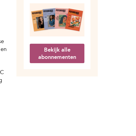
se
 en
Bekijk alle
abonnementen
IC
g