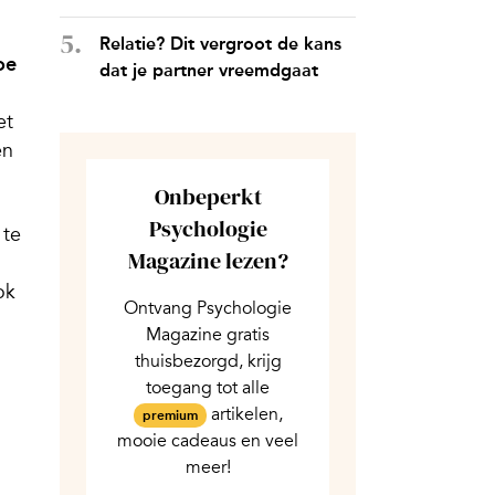
Relatie? Dit vergroot de kans
oe
dat je partner vreemdgaat
et
en
Onbeperkt
Psychologie
 te
Magazine lezen?
ok
Ontvang Psychologie
Magazine gratis
thuisbezorgd, krijg
toegang tot alle
artikelen,
premium
mooie cadeaus en veel
meer!