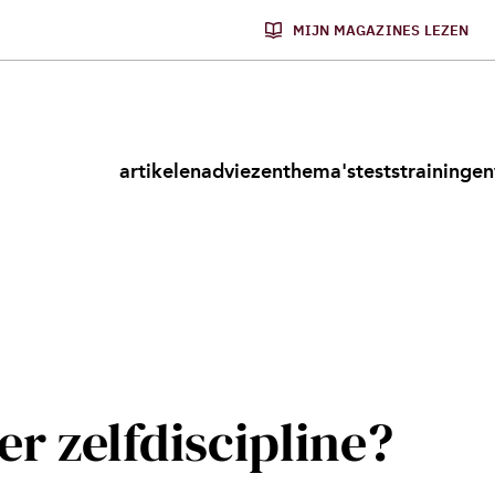
MIJN MAGAZINES LEZEN
artikelen
adviezen
thema's
tests
trainingen
er zelfdiscipline?