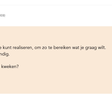
008)
e kunt realiseren, om zo te bereiken wat je graag wilt.
andig.
te kweken?