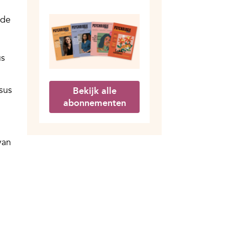
ede
us
sus
Bekijk alle
abonnementen
van