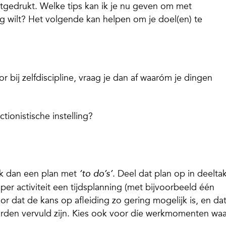
uitgedrukt. Welke tips kan ik je nu geven om met
aag wilt? Het volgende kan helpen om je doel(en) te
 bij zelfdiscipline, vraag je dan af waaróm je dingen
tionistische instelling?
ak dan een plan met
. Deel dat plan op in deelta
‘to do’s’
per activiteit een tijdsplanning (met bijvoorbeeld één
oor dat de kans op afleiding zo gering mogelijk is, en da
arden vervuld zijn. Kies ook voor díe werkmomenten wa