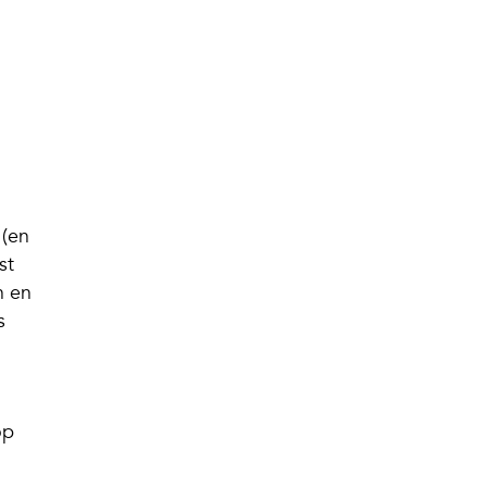
 (en
st
n en
s
op