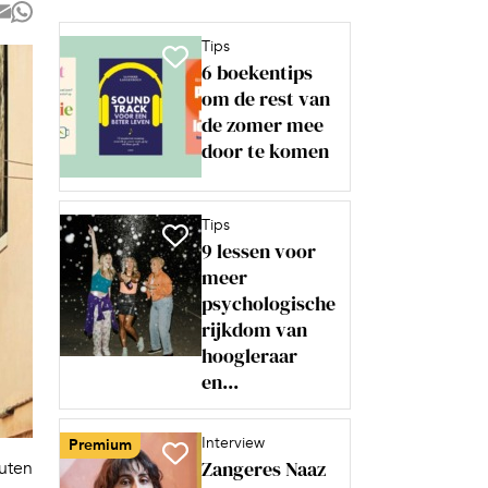
Tips
6 boekentips
om de rest van
de zomer mee
door te komen
Tips
9 lessen voor
meer
psychologische
rijkdom van
hoogleraar
en...
Interview
Premium
Zangeres Naaz
nuten