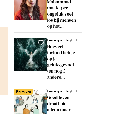
Mohammad
maakt per
ongeluk veel
los bij mensen
op het...
Een expert legt uit
Hoeveel
invloed heb je
op je
geluksgevoel
(en nog 5
andere...
Een expert legt uit
Premium
Goed leven
draait niet
alleen maar