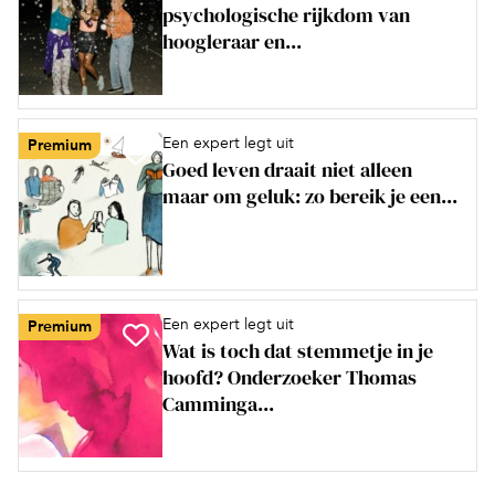
psychologische rijkdom van
hoogleraar en...
Een expert legt uit
Premium
Goed leven draait niet alleen
maar om geluk: zo bereik je een...
Een expert legt uit
Premium
Wat is toch dat stemmetje in je
hoofd? Onderzoeker Thomas
Camminga...