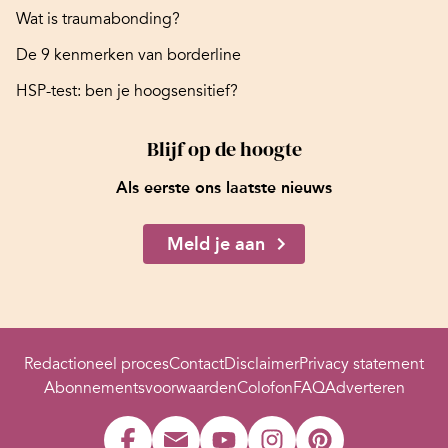
Wat is traumabonding?
De 9 kenmerken van borderline
HSP-test: ben je hoogsensitief?
Blijf op de hoogte
Als eerste ons laatste nieuws
Meld je aan
Redactioneel proces
Contact
Disclaimer
Privacy statement
Abonnementsvoorwaarden
Colofon
FAQ
Adverteren