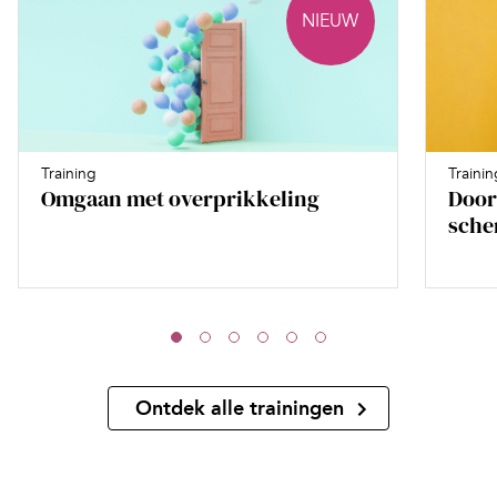
NIEUW
Training
Trainin
Omgaan met overprikkeling
Door
sche
Ontdek alle trainingen