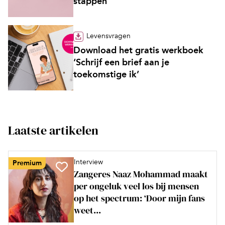
stappen’
Levensvragen
Download het gratis werkboek
‘Schrijf een brief aan je
toekomstige ik’
Laatste artikelen
Interview
Premium
Zangeres Naaz Mohammad maakt
per ongeluk veel los bij mensen
op het spectrum: ‘Door mijn fans
weet...