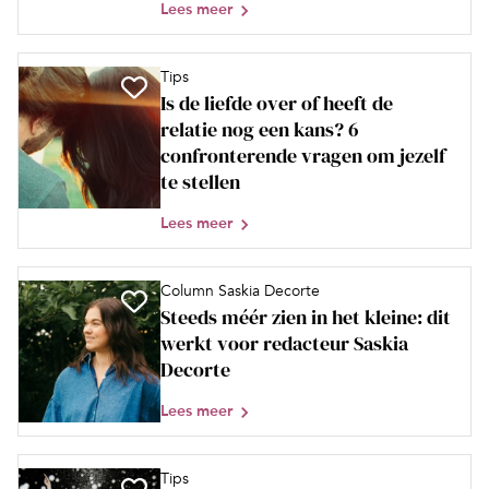
Lees meer
Tips
Is de liefde over of heeft de
relatie nog een kans? 6
confronterende vragen om jezelf
te stellen
Lees meer
Column Saskia Decorte
Steeds méér zien in het kleine: dit
werkt voor redacteur Saskia
Decorte
Lees meer
Tips