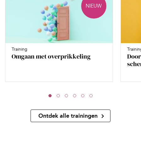
NIEUW
Training
Trainin
Omgaan met overprikkeling
Door
sche
Ontdek alle trainingen