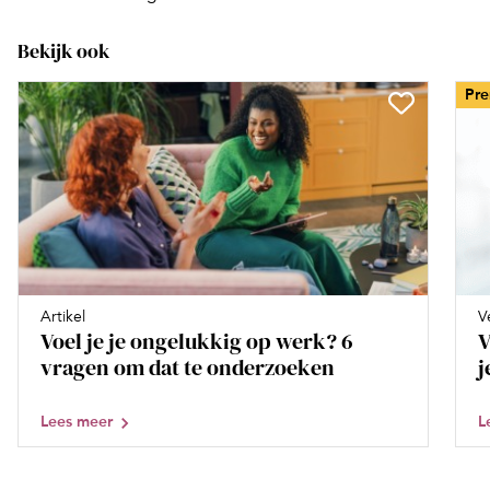
Bekijk ook
Pr
Artikel
V
Voel je je ongelukkig op werk? 6
V
vragen om dat te onderzoeken
j
Lees meer
L