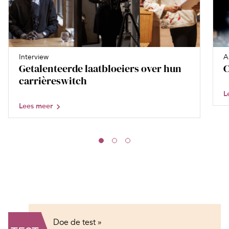
Interview
A
Getalenteerde laatbloeiers over hun
C
carrièreswitch
L
Lees meer
Doe de test »