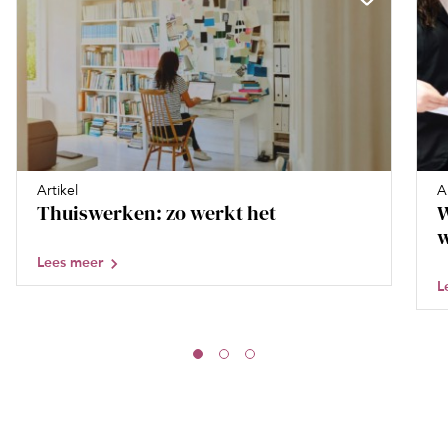
Artikel
A
Thuiswerken: zo werkt het
W
w
Lees meer
L