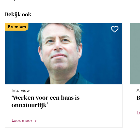
Bekijk ook
Premium
Interview
A
‘Werken voor een baas is
B
onnatuurlijk’
L
Lees meer