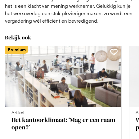
het is een klacht van mening werknemer. Gelukkig kun je
het werkoverleg een stuk plezieriger maken:
zo wordt een
vergadering wél efficiënt en bevredigend
.
Bekijk ook
Premium
Artikel
A
Het kantoorklimaat: ‘Mag er een raam
W
open?’
p