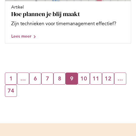
Artikel
Hoe plannen je blij maakt
Zijn technieken voor timemanagement effectief?
Lees meer
1
…
6
7
8
9
10
11
12
…
74