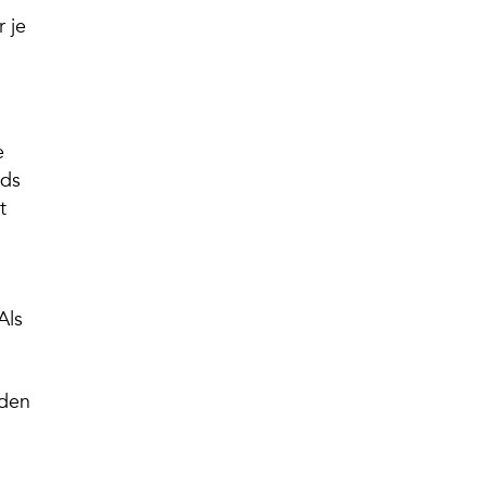
r je
e
eds
t
Als
nden