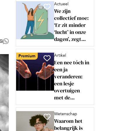
Actueel
We zijn
collectief moe:
‘Er zit minder
‘lucht’ in onze
dagen’, zegt...
Artikel
Premium
Een nee tóch in
een ja
veranderen:
een lesje
overtuigen
met de...
Wetenschap
Waarom het
belangrijk is