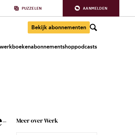
PUZZELEN
AANMELDEN
Bekijk abonnementen
werkboeken
abonnement
shop
podcasts
e-
Meer over Werk