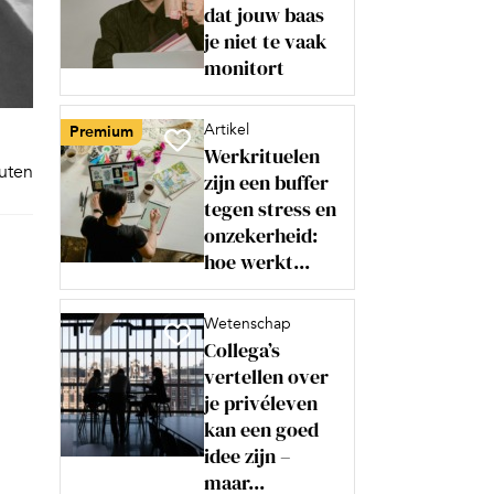
dat jouw baas
je niet te vaak
monitort
Artikel
Premium
Werkrituelen
nuten
zijn een buffer
tegen stress en
onzekerheid:
hoe werkt...
Wetenschap
Collega’s
vertellen over
je privéleven
kan een goed
idee zijn –
maar...