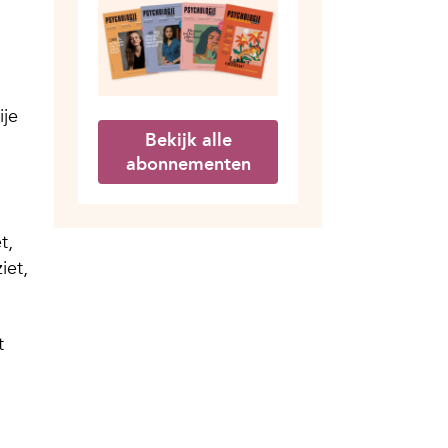
ije
Bekijk alle
abonnementen
t,
iet,
t