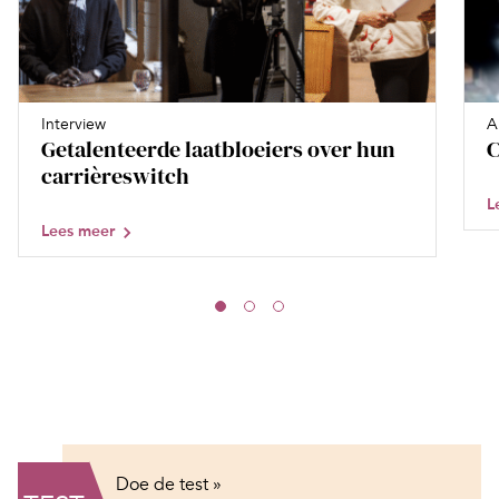
Interview
A
Getalenteerde laatbloeiers over hun
C
carrièreswitch
L
Lees meer
Doe de test »