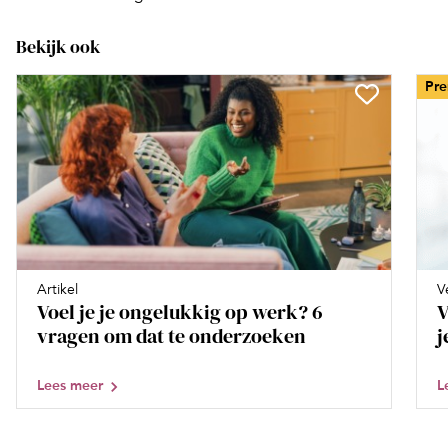
Bekijk ook
Pr
Artikel
V
Voel je je ongelukkig op werk? 6
V
vragen om dat te onderzoeken
j
Lees meer
L