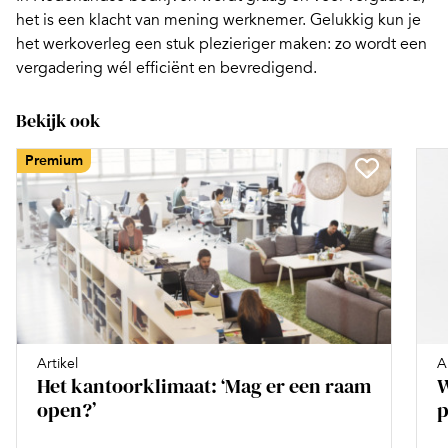
het is een klacht van mening werknemer. Gelukkig kun je
het werkoverleg een stuk plezieriger maken:
zo wordt een
vergadering wél efficiënt en bevredigend
.
Bekijk ook
Premium
Artikel
A
Het kantoorklimaat: ‘Mag er een raam
W
open?’
p