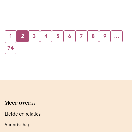
1
2
3
4
5
6
7
8
9
…
74
Meer over...
Liefde en relaties
Vriendschap