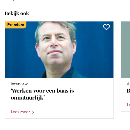
Bekijk ook
Premium
Interview
A
‘Werken voor een baas is
B
onnatuurlijk’
L
Lees meer