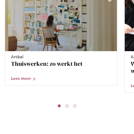
Artikel
A
Thuiswerken: zo werkt het
W
w
Lees meer
L