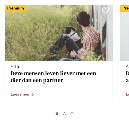
Premium
Pr
Artikel
A
Deze mensen leven liever met een
D
dier dan een partner
a
Lees meer
L