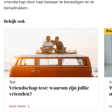
vriendschap door haar bestaan te bevestigen en te
benadrukken.
Bekijk ook
Pr
Test
A
Vriendschap test: waarom zijn jullie
W
vrienden?
m
Lees meer
L