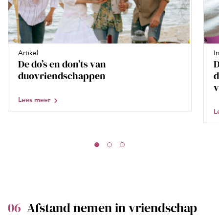
Artikel
I
De do’s en don’ts van
D
duovriendschappen
d
v
Lees meer
L
06
Afstand nemen in vriendschap