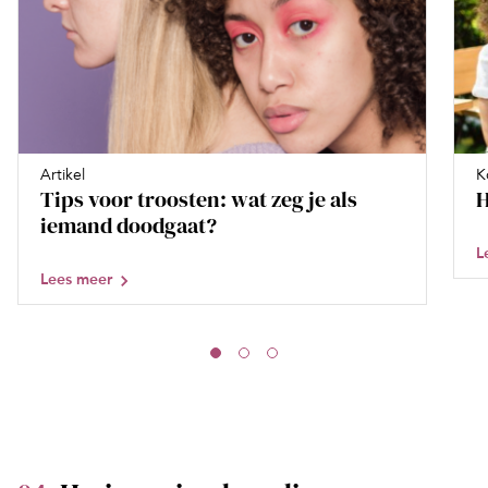
Artikel
K
Tips voor troosten: wat zeg je als
H
iemand doodgaat?
L
Lees meer