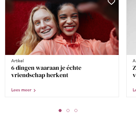
Artikel
A
6 dingen waaraan je échte
Z
vriendschap herkent
v
Lees meer
L