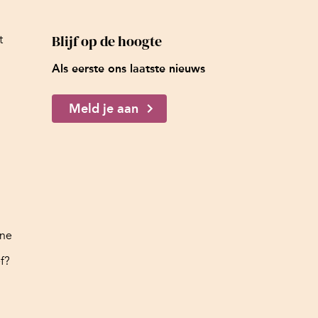
Blijf op de hoogte
t
Als eerste ons laatste nieuws
Meld je aan
ine
f?