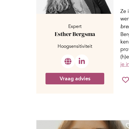
Ze 
wer
Expert
bre
Esther Bergsma
Ber
ken
Hoogsensitiviteit
pro
(h)
je i
Vraag advies