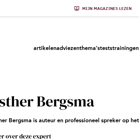
MIJN MAGAZINES LEZEN
artikelen
adviezen
thema's
tests
trainingen
sther Bergsma
her Bergsma is auteur en professioneel spreker op het
r over deze expert