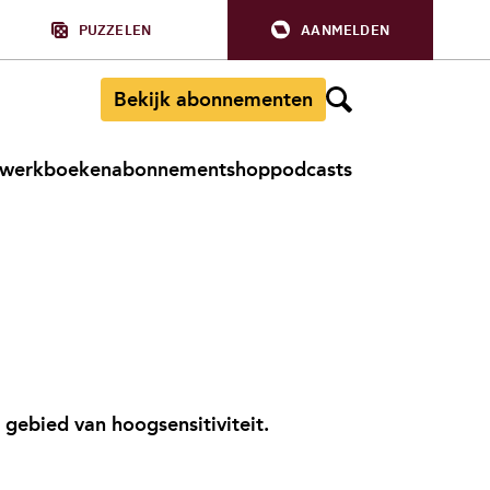
PUZZELEN
AANMELDEN
Bekijk abonnementen
werkboeken
abonnement
shop
podcasts
 gebied van hoogsensitiviteit.