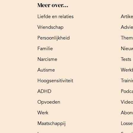
Meer over...
Liefde en relaties
Artik
Vriendschap
Advi
Persoonlijkheid
Them
Familie
Nieuw
Narcisme
Tests
Autisme
Werk
Hoogsensitiviteit
Train
ADHD
Podca
Opvoeden
Video
Werk
Abon
Maatschappij
Loss