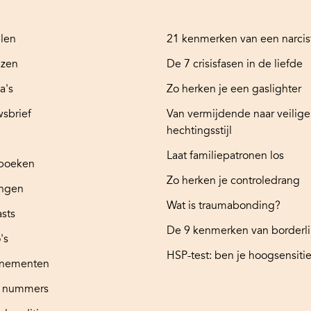
elen
21 kenmerken van een narcis
ezen
De 7 crisisfasen in de liefde
a's
Zo herken je een gaslighter
sbrief
Van vermijdende naar veilige
hechtingsstijl
Laat familiepatronen los
boeken
Zo herken je controledrang
ingen
Wat is traumabonding?
sts
De 9 kenmerken van borderl
's
HSP-test: ben je hoogsensitie
nementen
e nummers