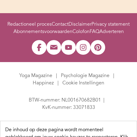
Redactioneel proces
Contact
Disclaimer
Privacy statement
Abonnementsvoorwaarden
Colofon
FAQ
Adverteren
Yoga Magazine
Psychologie Magazine
Happinez
Cookie Instellingen
BTW-nummer: NL001670682B01
KvK-nummer: 33071833
De inhoud op deze pagina wordt momenteel
geblokkeerd om jouw cookie-keuzes te respecteren.
Klik