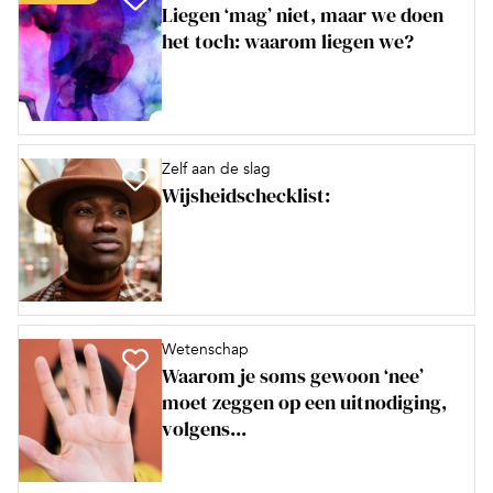
Liegen ‘mag’ niet, maar we doen
het toch: waarom liegen we?
Zelf aan de slag
Wijsheidschecklist:
Wetenschap
Waarom je soms gewoon ‘nee’
moet zeggen op een uitnodiging,
volgens...