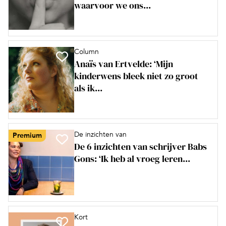
waarvoor we ons...
Column
Anaïs van Ertvelde: ‘Mijn
kinderwens bleek niet zo groot
als ik...
De inzichten van
Premium
De 6 inzichten van schrijver Babs
Gons: ‘Ik heb al vroeg leren...
Kort