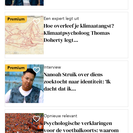
Een expert legt uit
Premium
Hoe overleef je klimaatangst?
Klimaatpsycholoog Thomas
Doherty legt...
Interview
Premium
Nanoah Struik over diens
zoektocht naar identiteit: ‘Ik
dacht dat ik...
Opnieuw relevant
Psychologische verklaringen
voor de voetbalkoorts: waarom