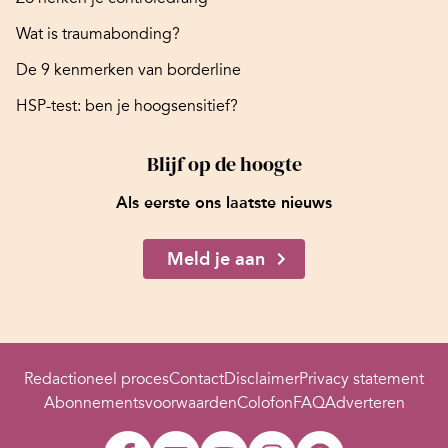
Wat is traumabonding?
De 9 kenmerken van borderline
HSP-test: ben je hoogsensitief?
Blijf op de hoogte
Als eerste ons laatste nieuws
Meld je aan
Redactioneel proces
Contact
Disclaimer
Privacy statement
Abonnementsvoorwaarden
Colofon
FAQ
Adverteren