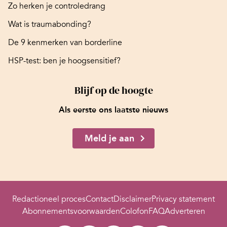
Zo herken je controledrang
Wat is traumabonding?
De 9 kenmerken van borderline
HSP-test: ben je hoogsensitief?
Blijf op de hoogte
Als eerste ons laatste nieuws
Meld je aan
Redactioneel proces
Contact
Disclaimer
Privacy statement
Abonnementsvoorwaarden
Colofon
FAQ
Adverteren