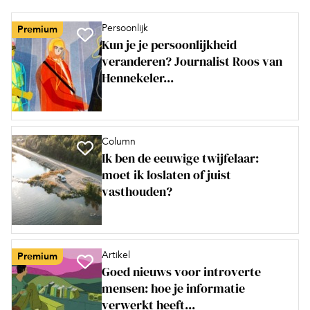
Persoonlijk
Premium
Kun je je persoonlijkheid
veranderen? Journalist Roos van
Hennekeler...
Column
Ik ben de eeuwige twijfelaar:
moet ik loslaten of juist
vasthouden?
Artikel
Premium
Goed nieuws voor introverte
mensen: hoe je informatie
verwerkt heeft...