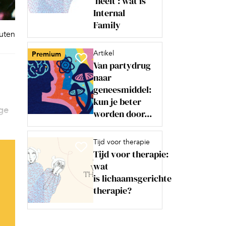
‘heelt’: wat is
Internal
Family
nuten
Artikel
Premium
Van partydrug
naar
geneesmiddel:
kun je beter
ge
worden door...
Tijd voor therapie
Tijd voor therapie:
wat
is lichaamsgerichte
therapie?