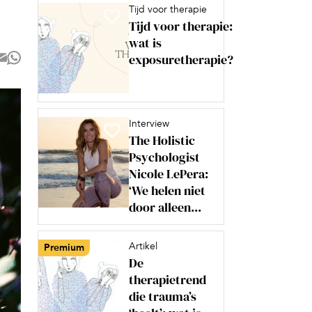
Tijd voor therapie
Tijd voor therapie:
wat is
exposuretherapie?
Interview
The Holistic
Psychologist
Nicole LePera:
‘We helen niet
door alleen...
Artikel
Premium
De
therapietrend
die trauma’s