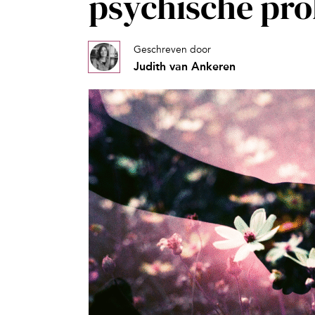
psychische pr
Geschreven door
Judith van Ankeren