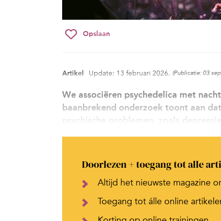
Opslaan
Artikel
Update: 13 februari 2026.
(Publicatie: 03 s
We associëren psychedelica met nacht
baanbrekend onderzoek toont aan dat 
psychische problemen, zoals depressie
Doorlezen + toegang tot alle art
Altijd het nieuwste magazine o
Toegang tot álle online artikele
Korting op online trainingen