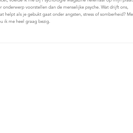
cet, voelde ik me bij Psychologie Magazine helemaal op mijn plaat
er onderwerp voorstellen dan de menselijke psyche. Wat drijft ons,
t helpt als je gebukt gaat onder angsten, stress of somberheid? Me
u ik me heel graag bezig.