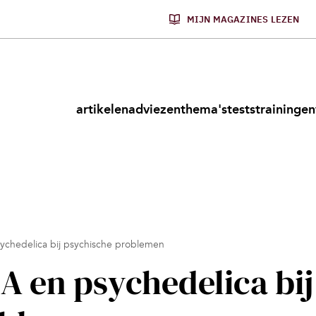
MIJN MAGAZINES LEZEN
artikelen
adviezen
thema's
tests
trainingen
chedelica bij psychische problemen
 en psychedelica bij