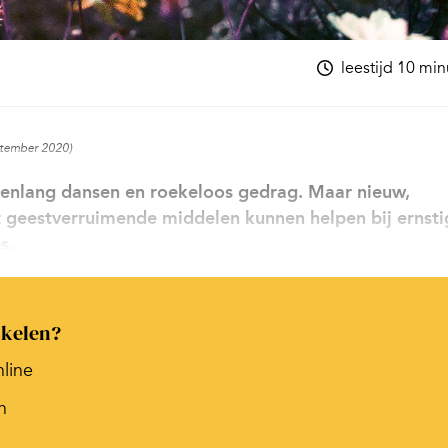
leestijd 10 mi
eptember 2020)
enlang dansen en roekeloos gedrag. Maar nieuw,
geestverruimende middelen kunnen helpen bij ernsti
s.
ikelen?
nline
n