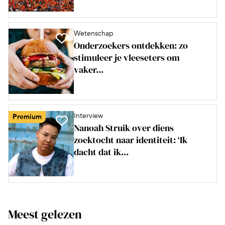
Wetenschap
Onderzoekers ontdekken: zo
stimuleer je vleeseters om
vaker...
Interview
Premium
Nanoah Struik over diens
zoektocht naar identiteit: ‘Ik
dacht dat ik...
Meest gelezen