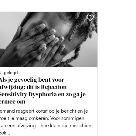
Uitgelegd
Als je gevoelig bent voor
afwijzing: dit is Rejection
Sensitivity Dysphoria en zo ga je
ermee om
Iemand reageert kortaf op je bericht en je
voelt je maag omkeren. Voor sommigen
kan een afwijzing – hoe klein die misschien
ook...