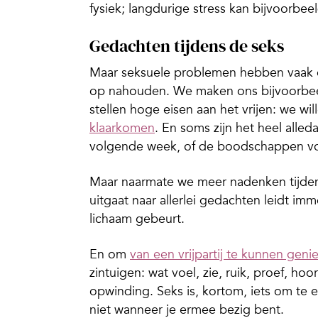
fysiek; langdurige stress kan bijvoorbeel
Gedachten tijdens de seks
Maar seksuele problemen hebben vaak o
op nahouden. We maken ons bijvoorbeeld
stellen hoge eisen aan het vrijen: we wi
klaarkomen
. En soms zijn het heel alle
volgende week, of de boodschappen vo
Maar naarmate we meer nadenken tijdens
uitgaat naar allerlei gedachten leidt im
lichaam gebeurt.
En om
van een vrijpartij te kunnen geni
zintuigen: wat voel, zie, ruik, proef, ho
opwinding. Seks is, kortom, iets om te 
niet wanneer je ermee bezig bent.