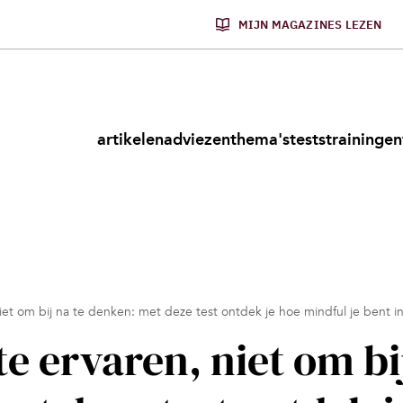
MIJN MAGAZINES LEZEN
artikelen
adviezen
thema's
tests
trainingen
niet om bij na te denken: met deze test ontdek je hoe mindful je bent i
te ervaren, niet om bi