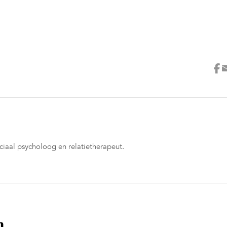
sociaal psycholoog en relatietherapeut.
n