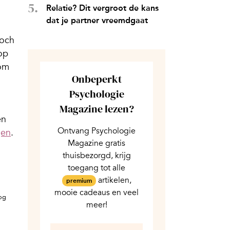
Relatie? Dit vergroot de kans
dat je partner vreemdgaat
toch
 op
 om
Onbeperkt
Psychologie
,
Magazine lezen?
en
Ontvang Psychologie
jen
.
Magazine gratis
thuisbezorgd, krijg
toegang tot alle
artikelen,
premium
mooie cadeaus en veel
og
meer!