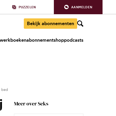
PUZZELEN
AANMELDEN
Bekijk abonnementen
werkboeken
abonnement
shop
podcasts
n bed
j
Meer over Seks