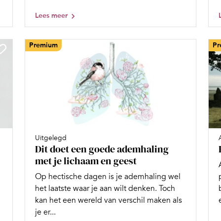
Lees meer
Premium
Pr
Uitgelegd
Dit doet een goede ademhaling
met je lichaam en geest
Op hectische dagen is je ademhaling wel
het laatste waar je aan wilt denken. Toch
kan het een wereld van verschil maken als
je er...