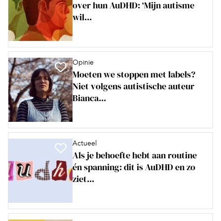
over hun AuDHD: ‘Mijn autisme
wil...
Opinie
Moeten we stoppen met labels?
Niet volgens autistische auteur
Bianca...
Actueel
Als je behoefte hebt aan routine
én spanning: dit is AuDHD en zo
ziet...