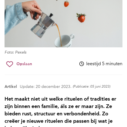
Foto: Pexels
leestijd 5 minuten
Opslaan
Artikel
Update: 20 december 2023.
(Publicatie: 05 juni 2023)
Het maakt niet uit welke rituelen of tradities er
zijn binnen een familie, áls ze er maar zijn. Ze
bieden rust, structuur en verbondenheid. Zo
creëer je nieuwe rituelen die passen bij wat je