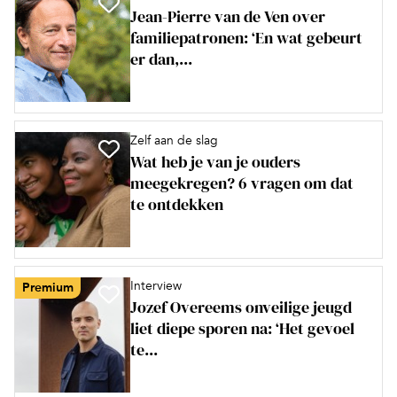
Jean-Pierre van de Ven over
familiepatronen: ‘En wat gebeurt
er dan,...
Zelf aan de slag
Wat heb je van je ouders
meegekregen? 6 vragen om dat
te ontdekken
Interview
Premium
Jozef Overeems onveilige jeugd
liet diepe sporen na: ‘Het gevoel
te...