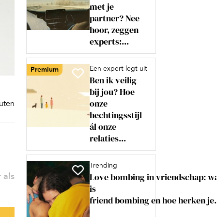
met je
partner? Nee
hoor, zeggen
experts:...
Een expert legt uit
Premium
Ben ik veilig
bij jou? Hoe
onze
nuten
hechtingsstijl
ál onze
relaties...
Trending
 als
Love bombing in vriendschap: w
is
friend bombing en hoe herken je.