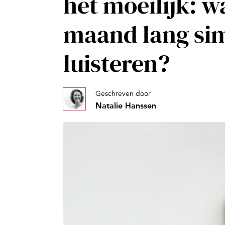
het moeilijk: w
maand lang si
luisteren?
Geschreven door
Natalie Hanssen