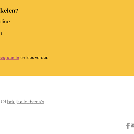
ikelen?
nline
n
Log dan in
en lees verder.
Of
bekijk alle thema's