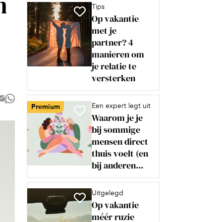
n
Tips
Op vakantie
met je
partner? 4
manieren om
je relatie te
versterken
Een expert legt uit
Premium
Waarom je je
bij sommige
mensen direct
thuis voelt (en
bij anderen...
Uitgelegd
Op vakantie
méér ruzie