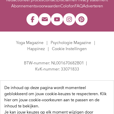
Redactioneel proces
Contact
Disclaimer
Privacy statement
Abonnementsvoorwaarden
Colofon
FAQ
Adverteren
Yoga Magazine
Psychologie Magazine
Happinez
Cookie Instellingen
BTW-nummer: NL001670682B01
KvK-nummer: 33071833
De inhoud op deze pagina wordt momenteel
geblokkeerd om jouw cookie-keuzes te respecteren.
Klik
hier om jouw cookie-voorkeuren aan te passen en de
inhoud te bekijken.
Je kan jouw keuzes op elk moment wijzigen door