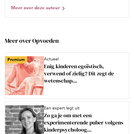
Meer over deze auteur
Meer over Opvoeden
Actueel
Premium
Enig kinderen egoïstisch,
verwend of zielig? Dit zegt de
wetenschap...
Een expert legt uit
Zo ga je om met een
experimenterende puber volgens
kinderpsycholoog...