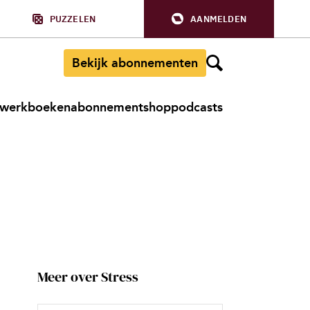
PUZZELEN
AANMELDEN
Bekijk abonnementen
werkboeken
abonnement
shop
podcasts
Meer over Stress