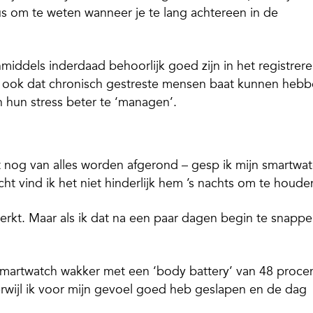
us om te weten wanneer je te lang achtereen in de
nmiddels inderdaad behoorlijk goed zijn in het registrer
 En ook dat chronisch gestreste mensen baat kunnen heb
n hun stress beter te ‘managen’.
t nog van alles worden afgerond – gesp ik mijn smartwa
ht vind ik het niet hinderlijk hem ’s nachts om te houde
rkt. Maar als ik dat na een paar dagen begin te snappe
martwatch wakker met een ‘body battery’ van 48 procen
Terwijl ik voor mijn gevoel goed heb geslapen en de dag