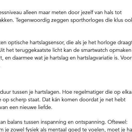
ressniveau alleen maar meten door jezelf van hals tot
akken. Tegenwoordig zeggen sporthorloges die klus oo
 optische hartslagsensor, die als je het horloge draag
s. Uit het teruggekaatste licht kan de smartwatch opmaken
 en daarmee wat je hartslag en hartslagvariatie is. Voor
.
dsduur tussen je hartslagen. Hoe regelmatiger die op elka
e op scherp staat. Dat kán komen doordat je net hebt
van een nieuwe liefde.
an balans tussen inspanning en ontspanning. Oftewel:
 je zowel fysiek als mentaal goed te voelen, moet je ha