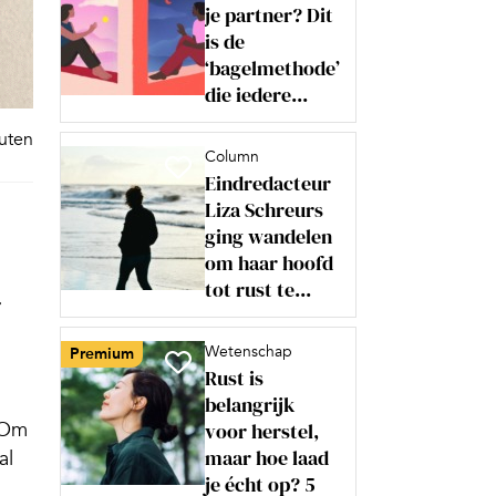
je partner? Dit
is de
‘bagelmethode’
die iedere...
nuten
Column
Eindredacteur
Liza Schreurs
ging wandelen
om haar hoofd
tot rust te...
r
Wetenschap
Premium
Rust is
belangrijk
. Om
voor herstel,
maar hoe laad
al
je écht op? 5