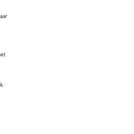
aar
met
ik