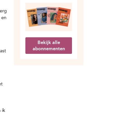
 erg
g en
Bekijk alle
abonnementen
ast
et
 ik