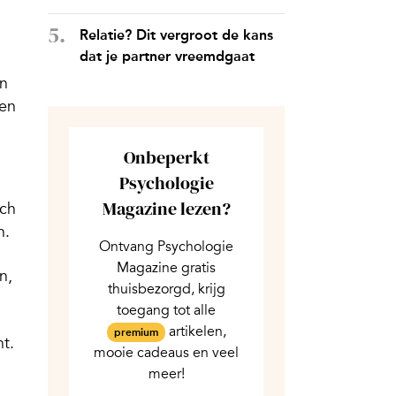
Relatie? Dit vergroot de kans
dat je partner vreemdgaat
en
ben
Onbeperkt
Psychologie
Magazine lezen?
tch
n.
Ontvang Psychologie
Magazine gratis
n,
thuisbezorgd, krijg
toegang tot alle
artikelen,
premium
t.
mooie cadeaus en veel
meer!