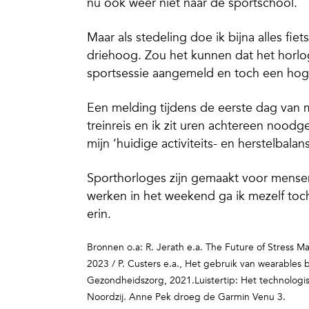
nu ook weer niet naar de sportschool.
Maar als stedeling doe ik bijna alles f
driehoog. Zou het kunnen dat het horlog
sportsessie aangemeld en toch een hoge 
Een melding tijdens de eerste dag van 
treinreis en ik zit uren achtereen noo
mijn ‘huidige activiteits- en herstelbalans
Sporthorloges zijn gemaakt voor mensen 
werken in het weekend ga ik mezelf to
erin.
Bronnen o.a: R. Jerath e.a. The Future of Stress
2023 / P. Custers e.a., Het gebruik van wearables 
Gezondheidszorg, 2021.Luistertip: Het technologisc
Noordzij. Anne Pek droeg de Garmin Venu 3.