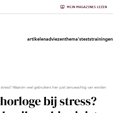
MIJN MAGAZINES LEZEN
artikelen
adviezen
thema's
tests
trainingen
 stress? Waarom veel gebruikers hier juist zenuwachtig van worden
horloge bij stress?