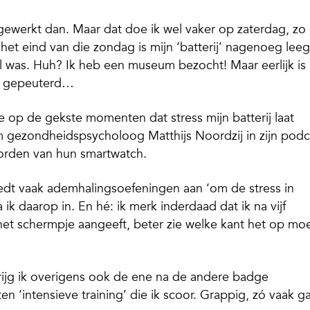
l gewerkt dan. Maar dat doe ik wel vaker op zaterdag, zo
n het eind van die zondag is mijn ‘batterij’ nagenoeg lee
l was. Huh? Ik heb een museum bezocht! Maar eerlijk is
kel gepeuterd…
 op de gekste momenten dat stress mijn batterij laat
m gezondheidspsycholoog Matthijs Noordzij in zijn podc
worden van hun smartwatch.
iedt vaak ademhalingsoefeningen aan ‘om de stress in
ik daarop in. En hé: ik merk inderdaad dat ik na vijf
et schermpje aangeeft, beter zie welke kant het op mo
krijg ik overigens ook de ene na de andere badge
 ‘intensieve training’ die ik scoor. Grappig, zó vaak ga