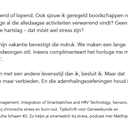
ietsend of lopend. Ook sjouw ik geregeld boodschappen n
e al die alledaagse activiteiten verwarrend vindt? Geen
hartslag – dat móét wel stress zijn?
mijn vakantie bevestigt die indruk. We maken een lange
dgedwongen stil. Ineens complimenteert het horloge me 
’.
met een andere levensstijl dan ik, besluit ik. Maar dat
ch maar verbieden. En die ademhalingsoefeningen houd 
 Management. Integration of Smartwatches and HRV Technology, Sensors,
bij chronische stress en burn-out, Tijdschrift voor Geneeskunde en
he lichaam #2. Zo helpt je smartwatch bij stress, podcast met Matthijs