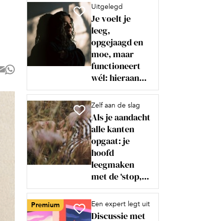
Uitgelegd
Je voelt je
leeg,
opgejaagd en
moe, maar
functioneert
wél: hieraan...
Zelf aan de slag
Als je aandacht
alle kanten
opgaat: je
hoofd
leegmaken
met de ‘stop,...
Een expert legt uit
Premium
Discussie met