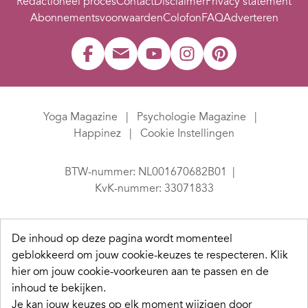
Redactioneel proces
Contact
Disclaimer
Privacy statement
Abonnementsvoorwaarden
Colofon
FAQ
Adverteren
Yoga Magazine
Psychologie Magazine
Happinez
Cookie Instellingen
BTW-nummer: NL001670682B01
KvK-nummer: 33071833
De inhoud op deze pagina wordt momenteel
geblokkeerd om jouw cookie-keuzes te respecteren.
Klik
hier om jouw cookie-voorkeuren aan te passen en de
inhoud te bekijken.
Je kan jouw keuzes op elk moment wijzigen door