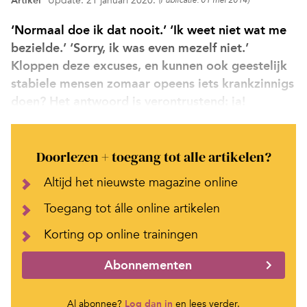
Artikel
Update: 21 januari 2020.
(Publicatie: 01 mei 2014)
‘Normaal doe ik dat nooit.’ ‘Ik weet niet wat me
bezielde.’ ‘Sorry, ik was even mezelf niet.’
Kloppen deze excuses, en kunnen ook geestelijk
stabiele mensen zomaar opeens iets krankzinnigs
doen? Het antwoord is verontrustend: ja!
Doorlezen + toegang tot alle artikelen?
Altijd het nieuwste magazine online
Toegang tot álle online artikelen
Korting op online trainingen
Abonnementen
Al abonnee?
Log dan in
en lees verder.