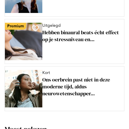
Uitgelegd
Premium
Hebben binaural beats écht effect
op je stressniveau en...
Kort
Ons oerbrein past niet in deze
moderne tijd, aldus
neurowetenschapper...