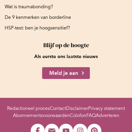
Wat is traumabonding?
De 9 kenmerken van borderline
HSP-test: ben je hoogsensitief?
Blijf op de hoogte
Als eerste ons laatste nieuws
Meld je aan
Redactioneel proces
Contact
Disclaimer
Privacy statement
Abonnementsvoorwaarden
Colofon
FAQ
Adverteren