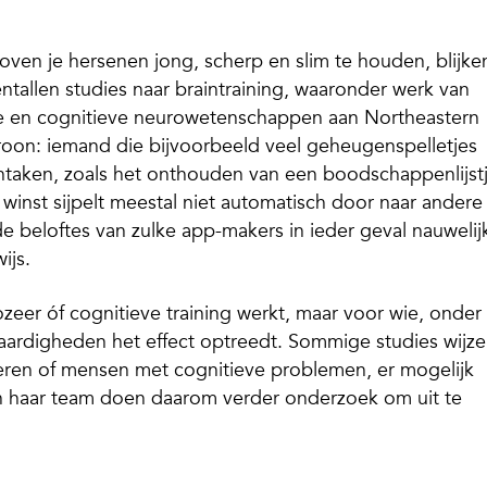
eloven je hersenen jong, scherp en slim te houden, blijke
ntallen studies naar braintraining, waaronder werk van
e en cognitieve neurowetenschappen aan Northeastern
atroon: iemand die bijvoorbeeld veel geheugenspelletjes
ntaken, zoals het onthouden van een boodschappenlijst
inst sijpelt meestal niet automatisch door naar andere
 beloftes van zulke app-makers in ieder geval nauwelij
ijs.
ozeer óf cognitieve training werkt, maar voor wie, onder
ardigheden het effect optreedt. Sommige studies wijz
eren of mensen met cognitieve problemen, er mogelijk
n haar team doen daarom verder onderzoek om uit te