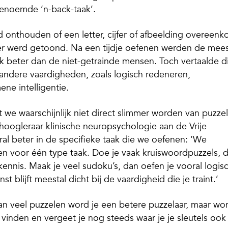
genoemde ‘n-back-taak’.
onthouden of een letter, cijfer of afbeelding overeenk
r werd getoond. Na een tijdje oefenen werden de mee
k beter dan de niet-getrainde mensen. Toch vertaalde d
r andere vaardigheden, zoals logisch redeneren,
e intelligentie.
t we waarschijnlijk niet direct slimmer worden van puzze
 hoogleraar klinische neuropsychologie aan de Vrije
al beter in de specifieke taak die we oefenen: ‘We
en voor één type taak. Doe je vaak kruiswoordpuzzels, 
kennis. Maak je veel sudoku’s, dan oefen je vooral logis
blijft meestal dicht bij de vaardigheid die je traint.’
n veel puzzelen word je een betere puzzelaar, maar wo
g vinden en vergeet je nog steeds waar je je sleutels ook