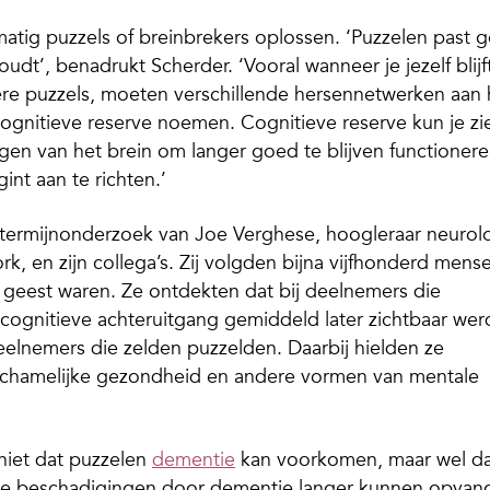
tig puzzels of breinbrekers oplossen. ‘Puzzelen past 
houdt’, benadrukt Scherder. ‘Vooral wanneer je jezelf blijf
ere puzzels, moeten verschillende hersennetwerken aan 
 cognitieve reserve noemen. Cognitieve reserve kun je zi
gen van het brein om langer goed te blijven functioner
nt aan te richten.’
termijnonderzoek van Joe Verghese, hoogleraar neurol
k, en zijn collega’s. Zij volgden bijna vijfhonderd mens
 geest waren. Ze ontdekten dat bij deelnemers die
cognitieve achteruitgang gemiddeld later zichtbaar wer
deelnemers die zelden puzzelden. Daarbij hielden ze
 lichamelijke gezondheid en andere vormen van mentale
niet dat puzzelen
dementie
kan voorkomen, maar wel d
ste beschadigingen door dementie langer kunnen opvan