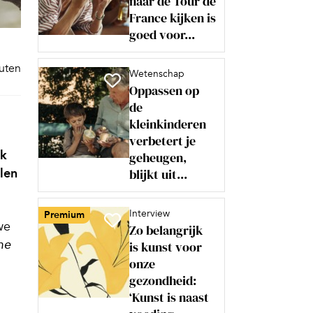
naar de Tour de
France kijken is
goed voor...
nuten
Wetenschap
Oppassen op
de
kleinkinderen
verbetert je
uk
geheugen,
len
blijkt uit...
Interview
Premium
we
Zo belangrijk
is kunst voor
he
onze
gezondheid:
‘Kunst is naast