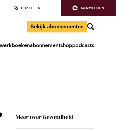
PUZZELEN
AANMELDEN
Bekijk abonnementen
werkboeken
abonnement
shop
podcasts
?
Meer over Gezondheid