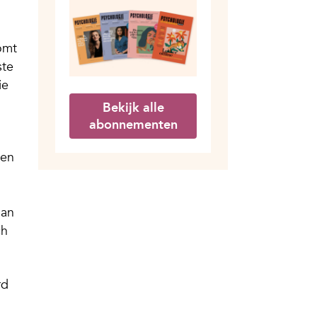
omt
ste
ie
Bekijk alle
abonnementen
len
dan
ch
rd