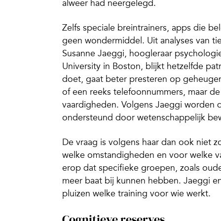
alweer had neergelegd.
Zelfs speciale breintrainers, apps die b
geen wondermiddel. Uit analyses van tie
Susanne Jaeggi, hoogleraar psychologi
University in Boston, blijkt hetzelfde p
doet, gaat beter presteren op geheuge
of een reeks telefoonnummers, maar de w
vaardigheden. Volgens Jaeggi worden de
ondersteund door wetenschappelijk bew
De vraag is volgens haar dan ook niet z
welke omstandigheden en voor welke va
erop dat specifieke groepen, zoals oud
meer baat bij kunnen hebben. Jaeggi e
pluizen welke training voor wie werkt.
Cognitieve reserves