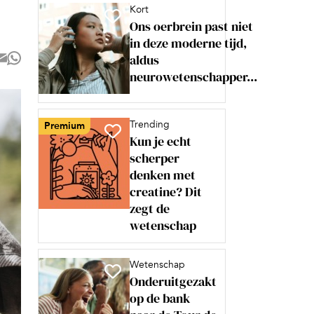
Kort
Ons oerbrein past niet
in deze moderne tijd,
aldus
neurowetenschapper...
Trending
Premium
Kun je echt
scherper
denken met
creatine? Dit
zegt de
wetenschap
Wetenschap
Onderuitgezakt
op de bank