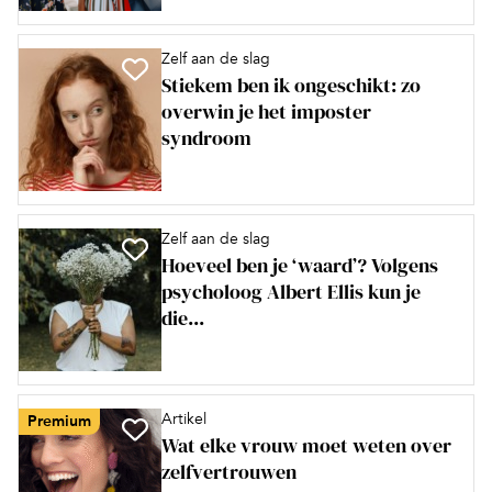
Zelf aan de slag
Stiekem ben ik ongeschikt: zo
overwin je het imposter
syndroom
Zelf aan de slag
Hoeveel ben je ‘waard’? Volgens
psycholoog Albert Ellis kun je
die...
Artikel
Premium
Wat elke vrouw moet weten over
zelfvertrouwen