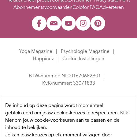
Redactioneel proces
Contact
Disclaimer
Privacy statement
Abonnementsvoorwaarden
Colofon
FAQ
Adverteren
Yoga Magazine
Psychologie Magazine
Happinez
Cookie Instellingen
BTW-nummer: NL001670682B01
KvK-nummer: 33071833
De inhoud op deze pagina wordt momenteel
geblokkeerd om jouw cookie-keuzes te respecteren.
Klik
hier om jouw cookie-voorkeuren aan te passen en de
inhoud te bekijken.
Je kan jouw keuzes op elk moment wijzigen door