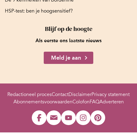
De 9 kenmerken van borderline
HSP-test: ben je hoogsensitief?
Blijf op de hoogte
Als eerste ons laatste nieuws
Meld je aan
Redactioneel proces
Contact
Disclaimer
Privacy statement
Abonnementsvoorwaarden
Colofon
FAQ
Adverteren