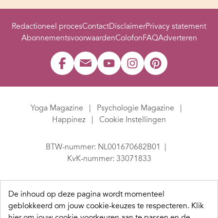
Redactioneel proces
Contact
Disclaimer
Privacy statement
Abonnementsvoorwaarden
Colofon
FAQ
Adverteren
Yoga Magazine
Psychologie Magazine
Happinez
Cookie Instellingen
BTW-nummer: NL001670682B01
KvK-nummer: 33071833
De inhoud op deze pagina wordt momenteel
geblokkeerd om jouw cookie-keuzes te respecteren.
Klik
hier om jouw cookie-voorkeuren aan te passen en de