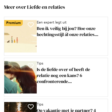
Meer over Liefde en relaties
Een expert legt uit
Premium
Ben ik veilig bij jou? Hoe onze
hechtingsstijl ál onze relaties...
Tips
Is de liefde over of heeft de
relatie nog een kans? 6
confronterende...
Tips
Op vakantie met je partner? 4