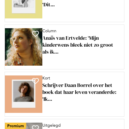
‘Dit...
Column
Anaïs van Ertvelde: ‘Mijn
kinderwens bleek niet zo groot
als ik...
Kort
Schrijver Daan Borrel over het
boek dat haar leven veranderde:
‘Ik...
Uitgelegd
Premium