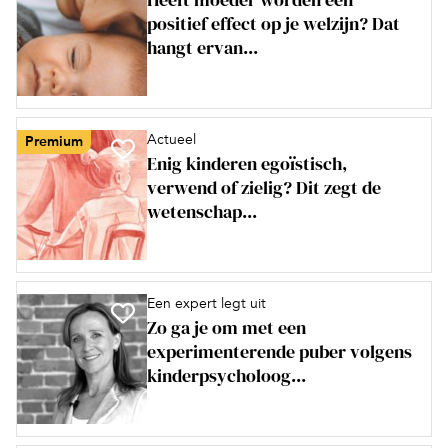
positief effect op je welzijn? Dat
hangt ervan...
Actueel
Premium
Enig kinderen egoïstisch,
verwend of zielig? Dit zegt de
wetenschap...
Een expert legt uit
Zo ga je om met een
experimenterende puber volgens
kinderpsycholoog...