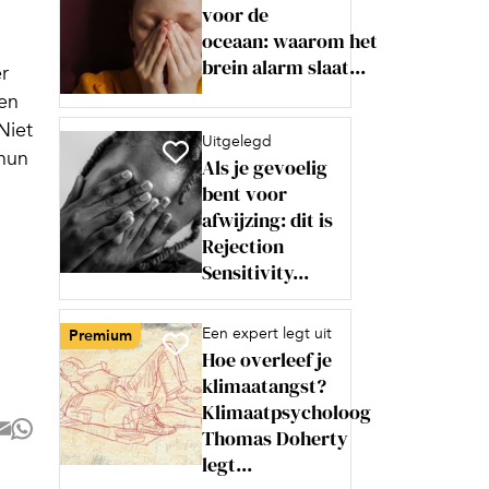
voor de
oceaan: waarom het
brein alarm slaat...
r
 en
Niet
Uitgelegd
 hun
Als je gevoelig
bent voor
afwijzing: dit is
Rejection
Sensitivity...
Een expert legt uit
Premium
Hoe overleef je
klimaatangst?
Klimaatpsycholoog
Thomas Doherty
legt...