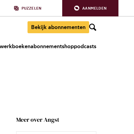
PUZZELEN
AANMELDEN
Bekijk abonnementen
werkboeken
abonnement
shop
podcasts
Meer over Angst