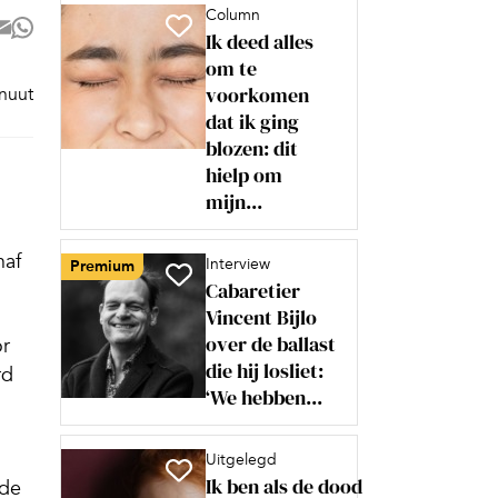
Column
Ik deed alles
om te
voorkomen
inuut
dat ik ging
blozen: dit
hielp om
mijn...
naf
Interview
Premium
Cabaretier
Vincent Bijlo
over de ballast
or
die hij losliet:
rd
‘We hebben...
Uitgelegd
Ik ben als de dood
 de