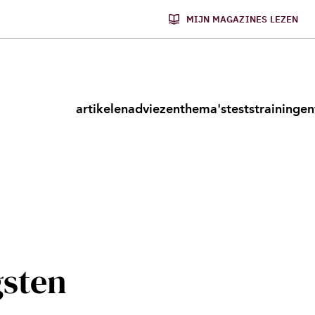
MIJN MAGAZINES LEZEN
artikelen
adviezen
thema's
tests
trainingen
sten