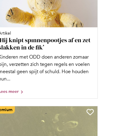
Artikel
‘Hij knipt spınnenpootjes af en zet
slakken in de fik’
Kinderen met ODD doen anderen zomaar
pijn, verzetten zich tegen regels en voelen
meestal geen spijt of schuld. Hoe houden
hun...
Lees meer
emium