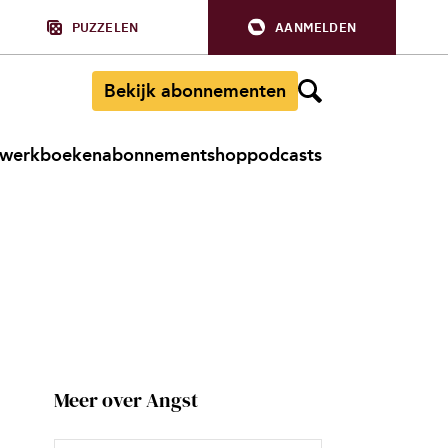
PUZZELEN
AANMELDEN
Bekijk abonnementen
werkboeken
abonnement
shop
podcasts
Meer over Angst