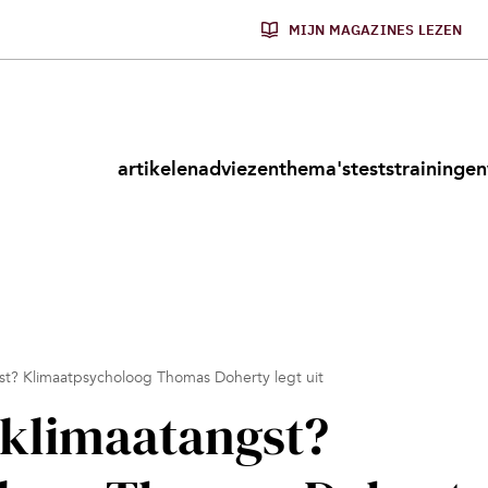
MIJN MAGAZINES LEZEN
artikelen
adviezen
thema's
tests
trainingen
gst? Klimaatpsycholoog Thomas Doherty legt uit
e klimaatangst?