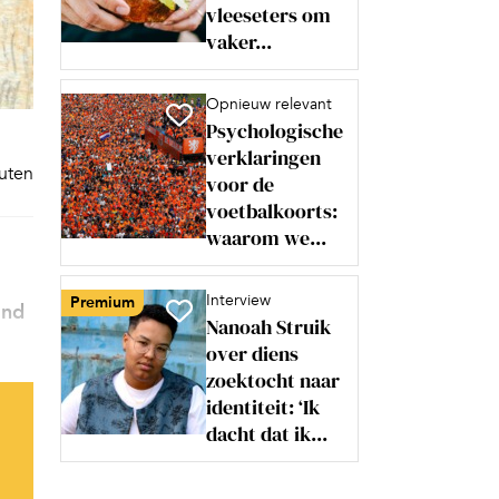
vleeseters om
vaker...
Opnieuw relevant
Psychologische
verklaringen
nuten
voor de
voetbalkoorts:
waarom we...
Interview
Premium
ind
Nanoah Struik
over diens
zoektocht naar
identiteit: ‘Ik
dacht dat ik...