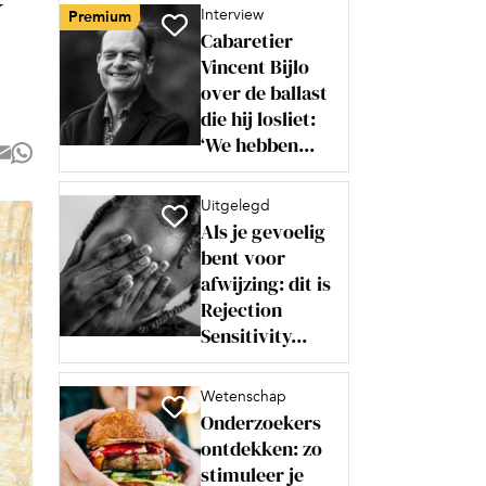
y
Interview
Premium
Cabaretier
Vincent Bijlo
over de ballast
die hij losliet:
‘We hebben...
Uitgelegd
Als je gevoelig
bent voor
afwijzing: dit is
Rejection
Sensitivity...
Wetenschap
Onderzoekers
ontdekken: zo
stimuleer je