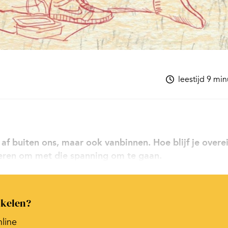
leestijd 9 mi
n af buiten ons, maar ook vanbinnen. Hoe blijf je overe
ieren om met die spanning om te gaan.
ikelen?
nline