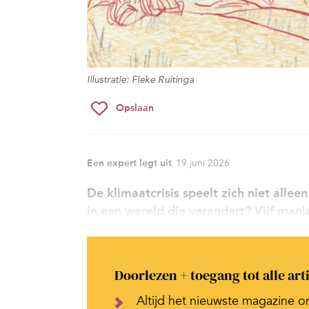
Illustratie: Fieke Ruitinga
Opslaan
Een expert legt uit
19 juni 2026
De klimaatcrisis speelt zich niet allee
in een wereld die verandert? Vijf man
Doorlezen + toegang tot alle art
Altijd het nieuwste magazine o