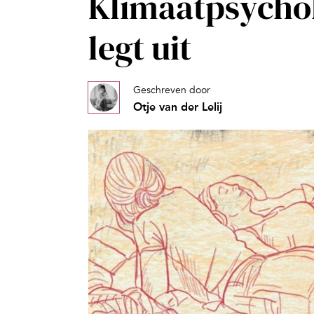
Klimaatpsycho
legt uit
Geschreven door
Otje van der Lelij