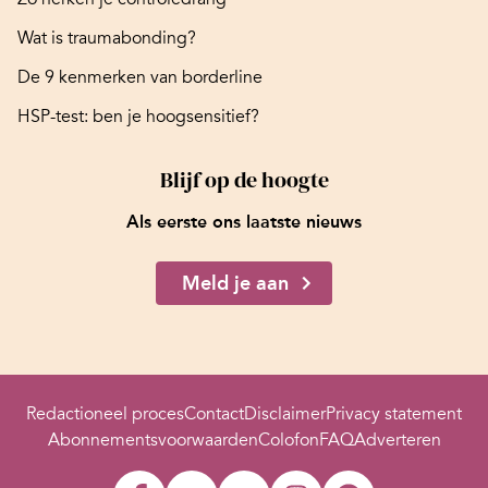
Wat is traumabonding?
De 9 kenmerken van borderline
HSP-test: ben je hoogsensitief?
Blijf op de hoogte
Als eerste ons laatste nieuws
Meld je aan
Redactioneel proces
Contact
Disclaimer
Privacy statement
Abonnementsvoorwaarden
Colofon
FAQ
Adverteren