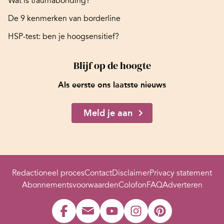
Wat is traumabonding?
De 9 kenmerken van borderline
HSP-test: ben je hoogsensitief?
Blijf op de hoogte
Als eerste ons laatste nieuws
Meld je aan
Redactioneel proces
Contact
Disclaimer
Privacy statement
Abonnementsvoorwaarden
Colofon
FAQ
Adverteren