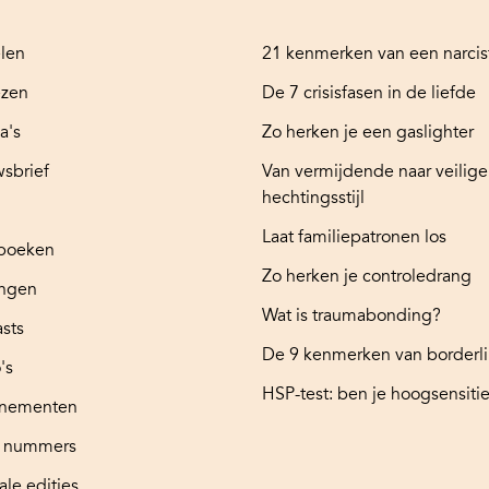
elen
21 kenmerken van een narcis
ezen
De 7 crisisfasen in de liefde
a's
Zo herken je een gaslighter
sbrief
Van vermijdende naar veilige
hechtingsstijl
Laat familiepatronen los
boeken
Zo herken je controledrang
ingen
Wat is traumabonding?
sts
De 9 kenmerken van borderl
's
HSP-test: ben je hoogsensitie
nementen
e nummers
ale edities