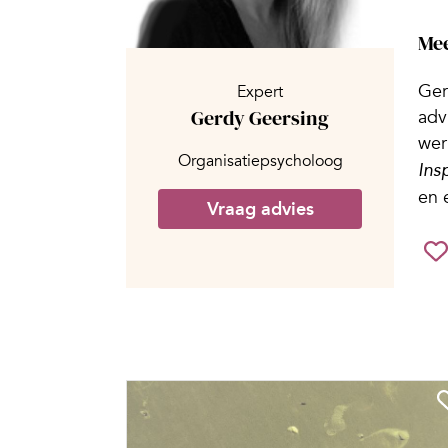
Mee
Ger
Expert
Gerdy Geersing
adv
wer
Organisatiepsycholoog
Ins
en 
Vraag advies