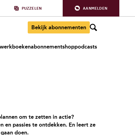
PUZZELEN
AANMELDEN
Bekijk abonnementen
werkboeken
abonnement
shop
podcasts
lannen om te zetten in actie?
 en passies te ontdekken. En leert ze
e gaan doen.