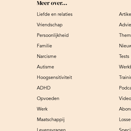
Meer over...
Liefde en relaties
Artik
Vriendschap
Advi
Persoonlijkheid
Them
Familie
Nieuw
Narcisme
Tests
Autisme
Werk
Hoogsensitiviteit
Train
ADHD
Podca
Opvoeden
Video
Werk
Abon
Maatschappij
Loss
Levensvragen
Speci