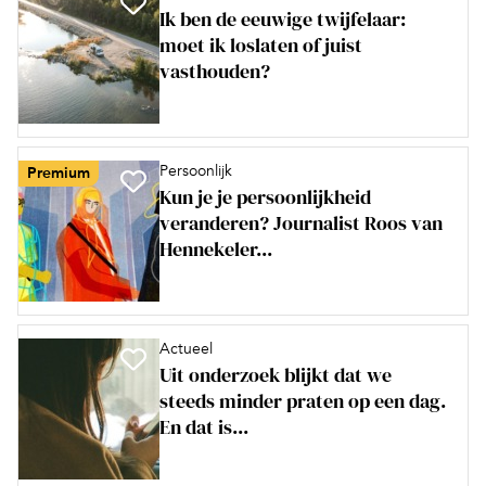
Ik ben de eeuwige twijfelaar:
moet ik loslaten of juist
vasthouden?
Persoonlijk
Premium
Kun je je persoonlijkheid
veranderen? Journalist Roos van
Hennekeler...
Actueel
Uit onderzoek blijkt dat we
steeds minder praten op een dag.
En dat is...